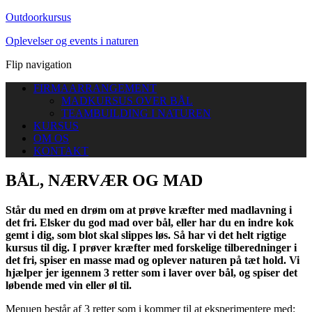
Outdoorkursus
Oplevelser og events i naturen
Flip navigation
FIRMAARRANGEMENT
MADKURSUS OVER BÅL
TEAMBUILDING I NATUREN
KURSUS
OM OS
KONTAKT
BÅL, NÆRVÆR OG MAD
Står du med en drøm om at prøve kræfter med madlavning i
det fri. Elsker du god mad over bål, eller har du en indre kok
gemt i dig, som blot skal slippes løs. Så har vi det helt rigtige
kursus til dig. I prøver kræfter med forskelige tilberedninger i
det fri, spiser en masse mad og oplever naturen på tæt hold. Vi
hjælper jer igennem 3 retter som i laver over bål, og spiser det
løbende med vin eller øl til.
Menuen består af 3 retter som i kommer til at eksperimentere med: