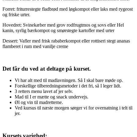
Forret: friturrestegte fladbrød med løgkompot eller laks med rygeost
og friske urter.
Hovedret: Svinekæber med grov rodfrugtmos og sovs eller Hel
kanin, syrlig bærkompot og smørstegte kartofler med urter
Dessert: Vafler med frisk rababerkompot eller rottiseri stegt ananas
flamberet i rum med vanilje creme
Det får du ved at deltage på kurset.
Vi har alt med til madlavningen. Så I skal bare møde op.
Forskellige tilberedningsmetoder i det fri, så I leger lidt.
3 retters menu lavet af jer selv.
Mad til I er mætte og snack undervejs.
Øl og vin til madretterne.
Ved kursus til næste morgen sørger vi for overnatning i telt til
jer.
Kursets varighed: